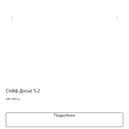
Сейф Досье 5-2
Се
482 800
р.
453
Подробнее